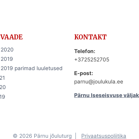
IVAADE
KONTAKT
a 2020
Telefon:
 2019
+3725252705
 2019 parimad luuletused
E-post:
021
parnu@joulukula.ee
020
Pärnu Iseseisvuse väljak
019
© 2026 Pärnu jõuluturg |
Privaatsuspoliitika