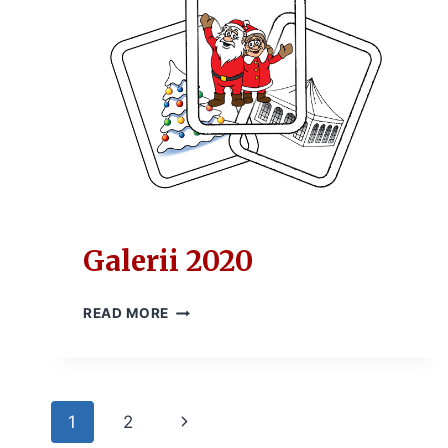
Galerii 2020
GALERII
READ MORE
2020
Page
1
2
Next