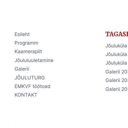
navigation
Page
TAGAS
Esileht
Programm
Jõulukül
Kaamerapilt
Jõuluküla
Jõululuuletamine
Jõuluküla
Galerii
Galerii 2
JÕULUTURG
Galerii 2
EMKVF töötoad
Galerii 2
KONTAKT