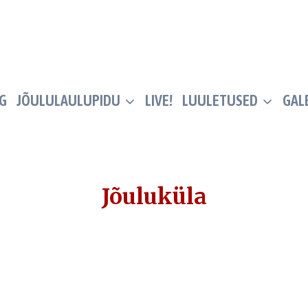
G
JÕULULAULUPIDU
LIVE!
LUULETUSED
GALE
Jõuluküla