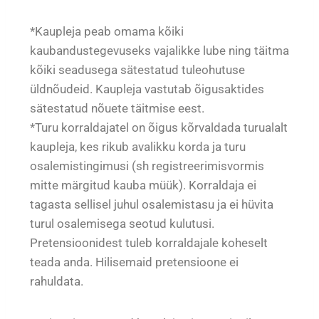
*Kaupleja peab omama kõiki
kaubandustegevuseks vajalikke lube ning täitma
kõiki seadusega sätestatud tuleohutuse
üldnõudeid. Kaupleja vastutab õigusaktides
sätestatud nõuete täitmise eest.
*Turu korraldajatel on õigus kõrvaldada turualalt
kaupleja, kes rikub avalikku korda ja turu
osalemistingimusi (sh registreerimisvormis
mitte märgitud kauba müük). Korraldaja ei
tagasta sellisel juhul osalemistasu ja ei hüvita
turul osalemisega seotud kulutusi.
Pretensioonidest tuleb korraldajale koheselt
teada anda. Hilisemaid pretensioone ei
rahuldata.