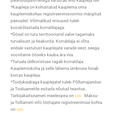
pikendusjuhtmetega varustab end kaupleja ise.
*Kaupleja on kohustatud kauplema oma
kauplemiskohas registreerimisvormis märgitud
päevadel. Võimalikud erisused tuleb
kooskõlastada korraldajaga.
*Öösel on turu territooriumil valve tagamaks
turvalisust ja heakorda. Korraldaja ei võta
endale vastutust kauplejate varade eest, seega
soovitame ööseks kauba ära viia.
*Turuala üldkoristuse tagab korraldaja.
Kauplemiskoha ja selle lähema ümbruse hoiab
korras kaupleja.
*Toidukaubaga kauplejatel tuleb Põllumajandus-
ja Toiduametile esitada nõutud teavitus.
Tarbijakaitseameti meelespea on
siin.
Maksu-
ja Tolliameti info töötajate registreerimise kohta
on
siin
.