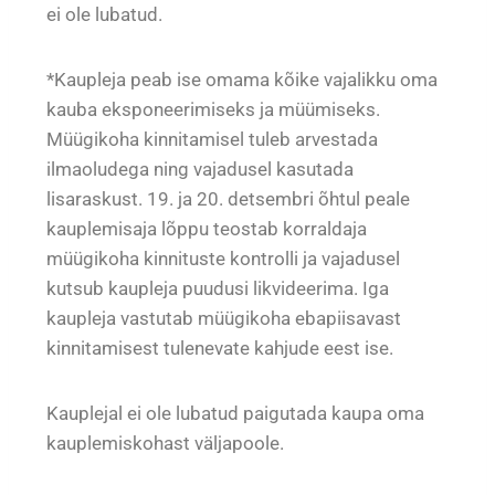
ei ole lubatud.
*Kaupleja peab ise omama kõike vajalikku oma
kauba eksponeerimiseks ja müümiseks.
Müügikoha kinnitamisel tuleb arvestada
ilmaoludega ning vajadusel kasutada
lisaraskust. 19. ja 20. detsembri õhtul peale
kauplemisaja lõppu teostab korraldaja
müügikoha kinnituste kontrolli ja vajadusel
kutsub kaupleja puudusi likvideerima. Iga
kaupleja vastutab müügikoha ebapiisavast
kinnitamisest tulenevate kahjude eest ise.
Kauplejal ei ole lubatud paigutada kaupa oma
kauplemiskohast väljapoole.