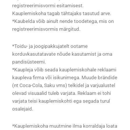
registreerimisvormi esitamisest.
Kauplemiskoha tagab tähtajaks tasutud arve.
*Kaubelda võib ainult nende toodetega, mis on
registreerimisvormis märgitud.
*Toidu- ja joogipakkujatelt ootame
korduvkasutatavate nõude kasutamist ja oma
pandisüsteemi.
*Kaupleja võib seada kauplemiskohale reklaami
kaupleva firma või isikunimega. Muude brändide
(nt Coca-Cola, Saku vms) telkidel ja varjualustel
olevad visuaalid tuleb varjata. Reklaam ei tohi
varjata teisi kauplemiskohti ega segada turul
osalejaid.
*Kauplemiskoha muutmine ilma korraldaja loata